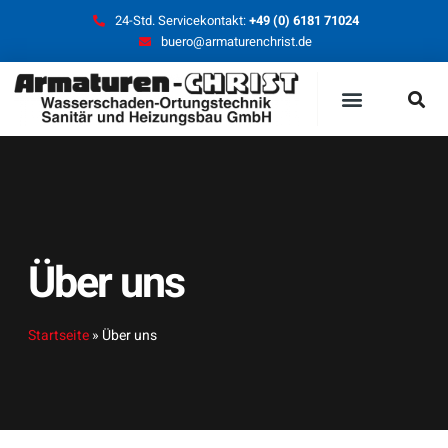
24-Std. Servicekontakt:
+49 (0) 6181 71024
buero@armaturenchrist.de
SERVICE + WARTUNG
Über uns
Startseite
»
Über uns